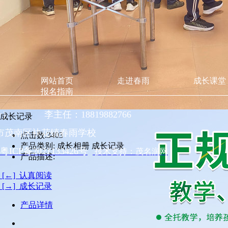
网站首页
走进春雨
成长课堂
报名指南
同号） 李主任：18819882766
成长记录
市茂南区袂花镇春雨学校
点击数:
3403
产品类别:
成长相册 成长记录
粤ICP备2021133426号
技术支持：茂名润网
产品描述:
[←] 认真阅读
[→] 成长记录
产品详情