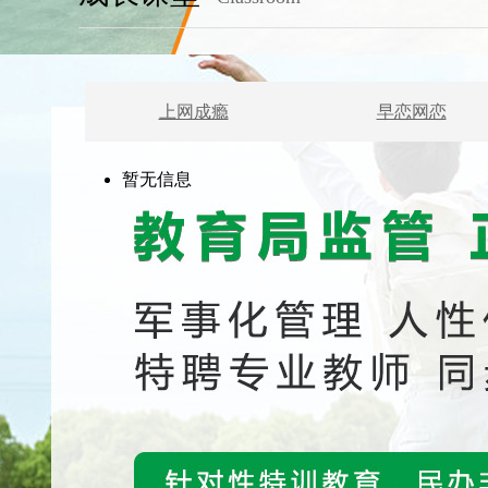
上网成瘾
早恋网恋
暂无信息