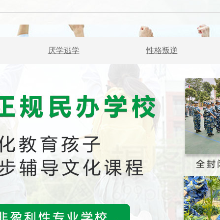
厌学逃学
性格叛逆