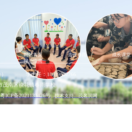
网站首页
走进春雨
成长课堂
报名指南
同号） 李主任：18819882766
市茂南区袂花镇春雨学校
粤ICP备2021133426号
技术支持：茂名润网