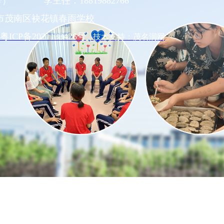
同号） 李主任：18819882766
市茂南区袂花镇春雨学校
粤ICP备2021133426号
技术支持：茂名润网