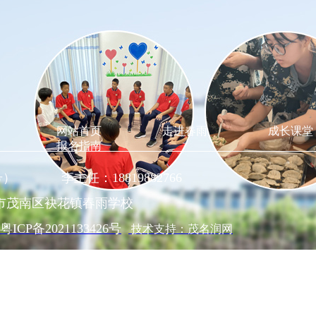
网站首页
走进春雨
成长课堂
报名指南
同号） 李主任：18819882766
市茂南区袂花镇春雨学校
粤ICP备2021133426号
技术支持：茂名润网