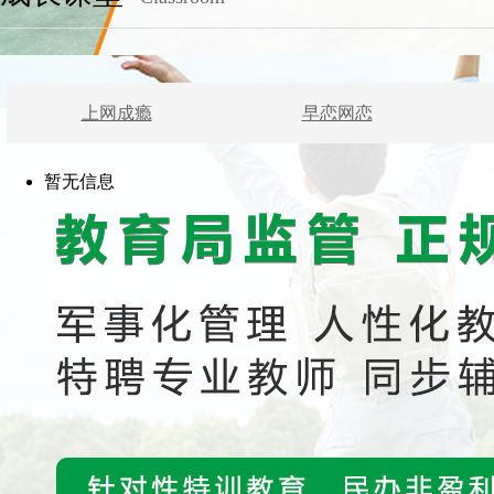
上网成瘾
早恋网恋
暂无信息