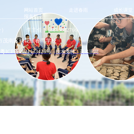
网站首页
走进春雨
成长课堂
报名指南
同号） 李主任：18819882766
市茂南区袂花镇春雨学校
粤ICP备2021133426号
技术支持：茂名润网