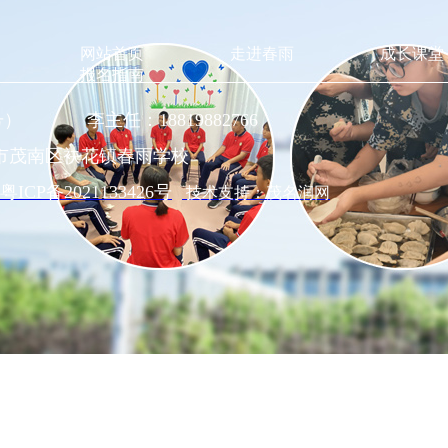
网站首页
走进春雨
成长课堂
报名指南
同号） 李主任：18819882766
市茂南区袂花镇春雨学校
粤ICP备2021133426号
技术支持：茂名润网