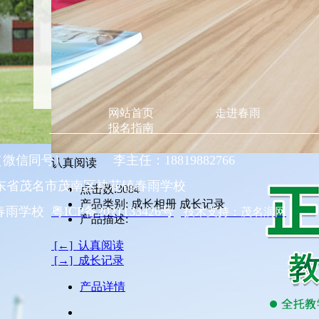
网站首页
走进春雨
报名指南
58（微信同号） 李主任：18819882766
认真阅读
东省茂名市茂南区袂花镇春雨学校
点击数:
3084
产品类别:
成长相册 成长记录
南区春雨学校
粤ICP备2021133426号
技术支持：茂名润网
产品描述:
[←] 认真阅读
[→] 成长记录
产品详情