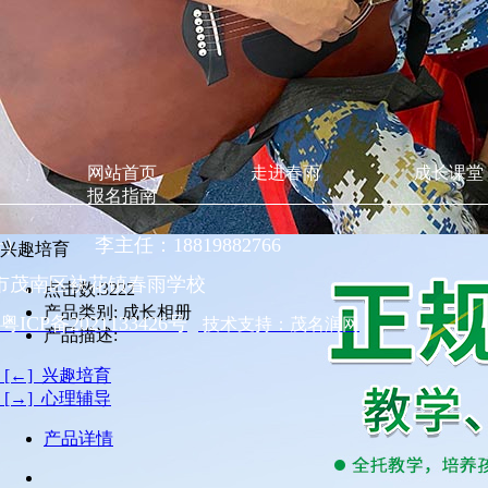
网站首页
走进春雨
成长课堂
报名指南
同号） 李主任：18819882766
兴趣培育
市茂南区袂花镇春雨学校
点击数:
3222
产品类别:
成长相册
粤ICP备2021133426号
技术支持：茂名润网
产品描述:
[←] 兴趣培育
[→] 心理辅导
产品详情