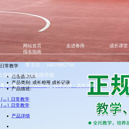
网站首页
走进春雨
成长课堂
报名指南
同号） 李主任：18819882766
日常教学
市茂南区袂花镇春雨学校
点击数:
2926
产品类别:
成长相册 成长记录
粤ICP备2021133426号
技术支持：茂名润网
产品描述:
[←] 日常教学
[→] 日常教学
产品详情