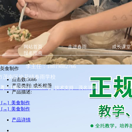
网站首页
走进春雨
成长课堂
报名指南
同号） 李主任：18819882766
美食制作
市茂南区袂花镇春雨学校
点击数:
3086
产品类别:
成长相册
粤ICP备2021133426号
技术支持：茂名润网
产品描述:
[←] 美食制作
[→] 美食制作
产品详情