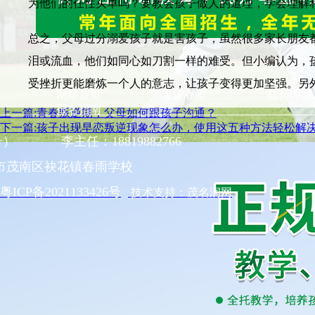
为他们的任性买单吗？要教会孩子做人的道理，学会理解
总之，父母过分溺爱孩子就是害孩子，虽然很多家长朋友
泪或流血，他们如同心如刀割一样的难受。但小编认为，
受挫折更能磨炼一个人的意志，让孩子变得更加坚强。另
网站首页
走进春雨
成长课堂
报名指南
上一篇:青春叛逆期，父母如何跟孩子沟通？
下一篇:孩子出现早恋叛逆现象怎么办，使用这五种方法轻松解
同号） 李主任：18819882766
市茂南区袂花镇春雨学校
粤ICP备2021133426号
技术支持：茂名润网