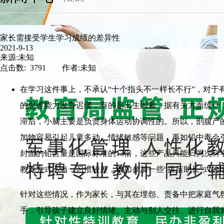
家长需接受学生学习成绩的差异性
2021-9-13
来源:未知
点击数: 3791 作者:未知
在学习这件事上，不承认“十个指头不一样长不行”，对
的思维能力发育迟缓，有的是出生因素，据有关方面统计，
滞后，小脑主要是负责身体运动协调性的。所以，剖腹产
加物容易引起儿童多动、情绪敏感等问题，再如铅中毒会
封面的铅含量是国际标准的13倍，这些产品只能归为次
教养方式不当，习惯较差，诸如参加一些“拔苗助长”式的
针对这些情况，作为家长，与其在埋怨、责备中把家庭气
手，引导孩子建立良好情绪、主动与别人交往、进行自我