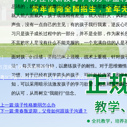
忌讳的，就是家长的攀比心理，把社会上的那套不正之风
就人前八面威风，孩子成绩稍有差池，就大动肝火，讽刺
声虫，没有一点自己的主见；有的孩子我行我素，逆反心
习只是孩子成长过程中的一部分，并不是全部，作为家长
网站首页
走进春雨
成长课堂
不言败的人是没有什么不能克服的，一个充满自信的人是
报名指南
同号） 李主任：18819882766
面对孩子的成绩，要能战略上藐视，战术上重视，针对孩子
法”，每天坚持20分钟，以磨练孩子的耐性。对于思维懒
市茂南区袂花镇春雨学校
习惯。对于已经有厌学苗头的孩子，可以外松内紧，和学
粤ICP备2021133426号
技术支持：茂名润网
知，可以采用暗示法激发孩子的学习欲望，如在和其他家
的认可，从而树立“我能行”信念。
上一篇:孩子性格脆弱怎么办
下一篇:青春叛逆期，父母如何跟孩子沟通？